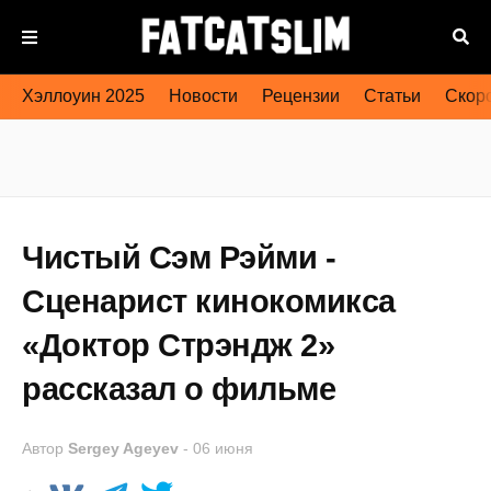
Хэллоуин 2025
Новости
Рецензии
Статьи
Скоро
Чистый Сэм Рэйми -
Сценарист кинокомикса
«Доктор Стрэндж 2»
рассказал о фильме
Автор
Sergey Ageyev
-
06 июня