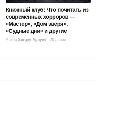
Книжный клуб: Что почитать из
современных хорроров —
«Мастер», «Дом зверя»,
«Судные дни» и другие
Автор
Sergey Ageyev
-
20 апреля