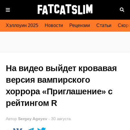
Хэллоуин 2025
Новости
Рецензии
Статьи
Скоро
На видео выйдет кровавая
версия вампирского
хоррора «Приглашение» с
рейтингом R
Автор
Sergey Ageyev
-
30 августа