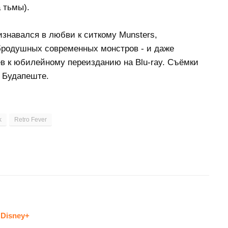
 тьмы).
знавался в любви к ситкому Munsters,
родушных современных монстров - и даже
в к юбилейному переизданию на Blu-ray. Съёмки
 Будапеште.
k
Retro Fever
Disney+