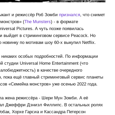
зыкант и режиссёр Роб Зомби
признался
, что снимет
монстров» (
The Munsters
) - в формате
versal Pictures. А чуть позже появилась
и выйдет в стриминговом сервисе Peacock. Но
 новинку по мотивам шоу 60-х выкупил Netflix.
ил никаких особых подробностей. По информации
й студии Universal Home Entertainment (что
алобюджетность) в качестве очередного
го, пока ещё главный стриминговый сервис планеты
сов «Семейка монстров» уже осенью 2022 года.
а жена режиссёра - Шери Мун Зомби. А её
рал Джеффри Дэниэл Филлипс. В остальных ролях
обак, Хорхе Гарсиа и Кассандра Петерсон