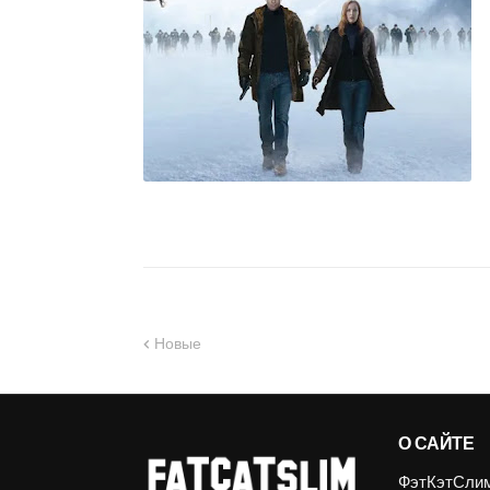
Новые
О САЙТЕ
ФэтКэтСлим.