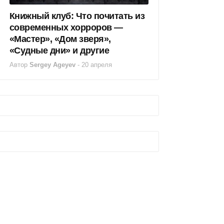
Книжный клуб: Что почитать из
современных хорроров —
«Мастер», «Дом зверя»,
«Судные дни» и другие
Автор
Sergey Ageyev
-
20 апреля