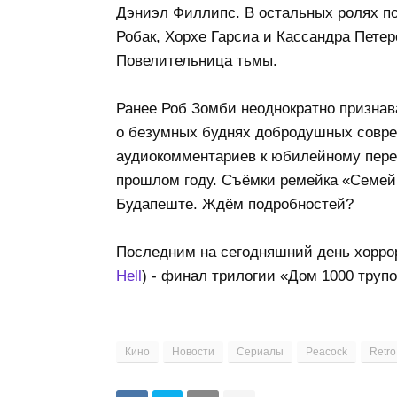
Дэниэл Филлипс. В остальных ролях по
Робак, Хорхе Гарсиа и Кассандра Петер
Повелительница тьмы.
Ранее Роб Зомби неоднократно признав
о безумных буднях добродушных совре
аудиокомментариев к юбилейному переи
прошлом году. Съёмки ремейка «Семейк
Будапеште. Ждём подробностей?
Последним на сегодняшний день хоррор
Hell
) - финал трилогии «Дом 1000 трупо
Кино
Новости
Сериалы
Peacock
Retro