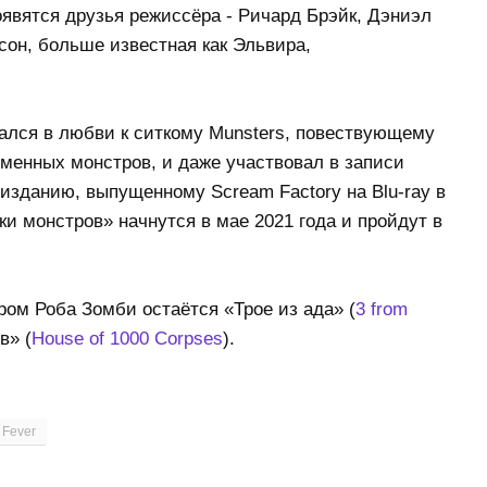
явятся друзья режиссёра - Ричард Брэйк, Дэниэл
сон, больше известная как Эльвира,
ался в любви к ситкому Munsters, повествующему
менных монстров, и даже участвовал в записи
зданию, выпущенному Scream Factory на Blu-ray в
и монстров» начнутся в мае 2021 года и пройдут в
ом Роба Зомби остаётся «Трое из ада» (
3 from
в» (
House of 1000 Corpses
).
 Fever