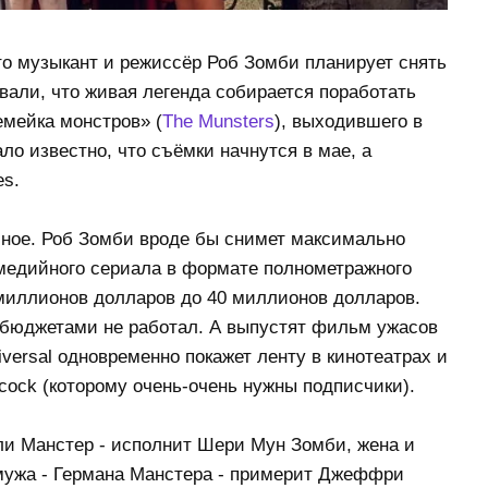
о музыкант и режиссёр Роб Зомби планирует снять
али, что живая легенда собирается поработать
мейка монстров» (
The Munsters
), выходившего в
ало известно, что съёмки начнутся в мае, а
es.
сное. Роб Зомби вроде бы снимет максимально
медийного сериала в формате полнометражного
миллионов долларов до 40 миллионов долларов.
бюджетами не работал. А выпустят фильм ужасов
iversal одновременно покажет ленту в кинотеатрах и
ock (которому очень-очень нужны подписчики).
или Манстер - исполнит Шери Мун Зомби, жена и
 мужа - Германа Манстера - примерит Джеффри