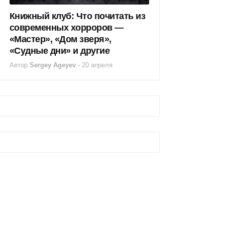
Книжный клуб: Что почитать из
современных хорроров —
«Мастер», «Дом зверя»,
«Судные дни» и другие
Автор
Sergey Ageyev
-
20 апреля