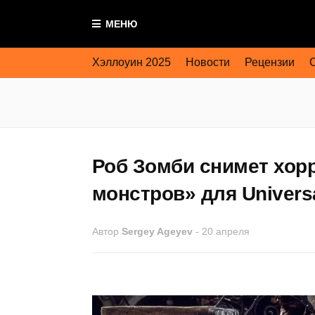
МЕНЮ
Хэллоуин 2025
Новости
Рецензии
Роб Зомби снимет хор
монстров» для Univers
Автор
Sergey Ageyev
-
20 апреля