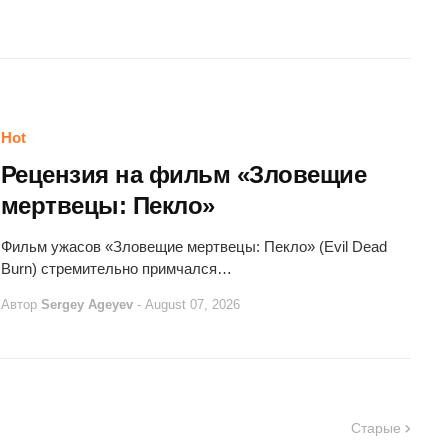
Hot
Рецензия на фильм «Зловещие
мертвецы: Пекло»
Фильм ужасов «Зловещие мертвецы: Пекло» (Evil Dead
Burn) стремительно примчался…
Автор
Sergey Ageyev
-
August 07, 2026
Старые