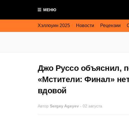
МЕНЮ
Хэллоуин 2025
Новости
Рецензии
Джо Руссо объяснил, п
«Мстители: Финал» не
вдовой
Автор
Sergey Ageyev
-
02 августа