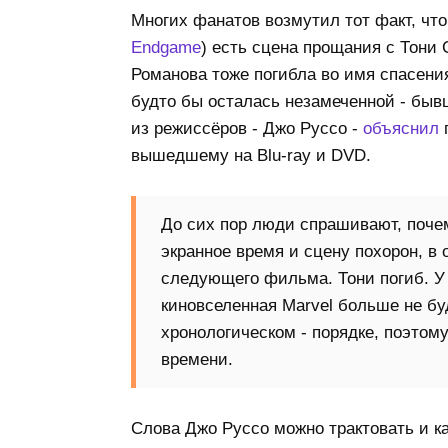
Многих фанатов возмутил тот факт, что
Endgame
) есть сцена прощания с Тони 
Романова тоже погибла во имя спасения
будто бы осталась незамеченной - быв
из режиссёров - Джо Руссо -
объяснил
п
вышедшему на Blu-ray и DVD.
До сих пор люди спрашивают, поче
экранное время и сцену похорон, в о
следующего фильма. Тони погиб. У
киновселенная Marvel больше не бу
хронологическом - порядке, поэтом
времени.
Слова Джо Руссо можно трактовать и ка