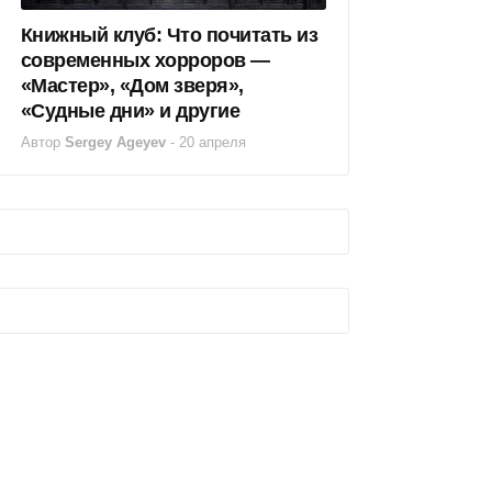
Книжный клуб: Что почитать из
современных хорроров —
«Мастер», «Дом зверя»,
«Судные дни» и другие
Автор
Sergey Ageyev
-
20 апреля