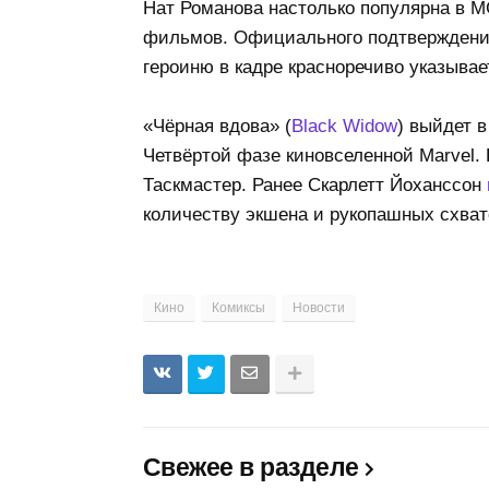
Нат Романова настолько популярна в M
фильмов. Официального подтверждения,
героиню в кадре красноречиво указыва
«Чёрная вдова» (
Black Widow
) выйдет в
Четвёртой фазе киновселенной Marvel.
Таскмастер. Ранее Скарлетт Йоханссон
количеству экшена и рукопашных схва
Кино
Комиксы
Новости
Свежее в разделе