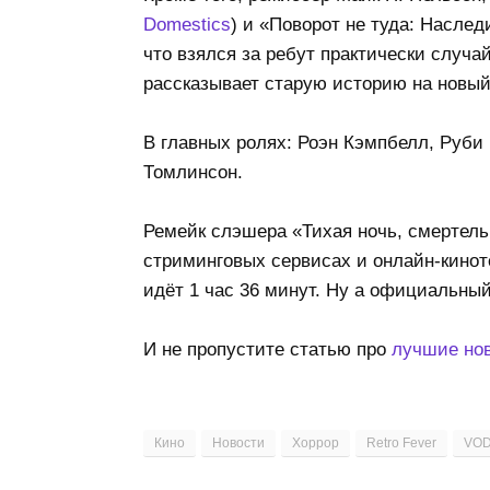
Domestics
) и «Поворот не туда: Наслед
что взялся за ребут практически случа
рассказывает старую историю на новый
В главных ролях: Роэн Кэмпбелл, Руби
Томлинсон.
Ремейк слэшера «Тихая ночь, смертель
стриминговых сервисах и онлайн-кинот
идёт 1 час 36 минут. Ну а официальны
И не пропустите статью про
лучшие но
Кино
Новости
Хоррор
Retro Fever
VO