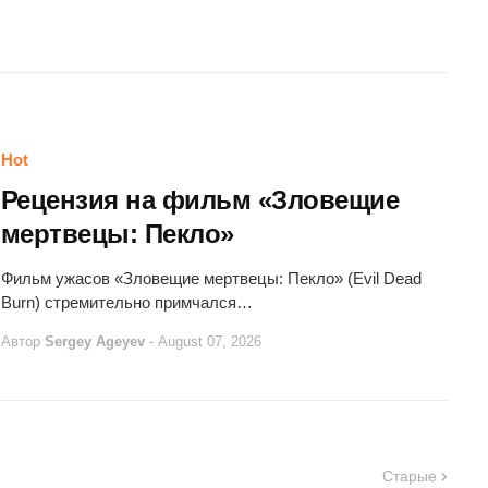
Hot
Рецензия на фильм «Зловещие
мертвецы: Пекло»
Фильм ужасов «Зловещие мертвецы: Пекло» (Evil Dead
Burn) стремительно примчался…
Автор
Sergey Ageyev
-
August 07, 2026
Старые