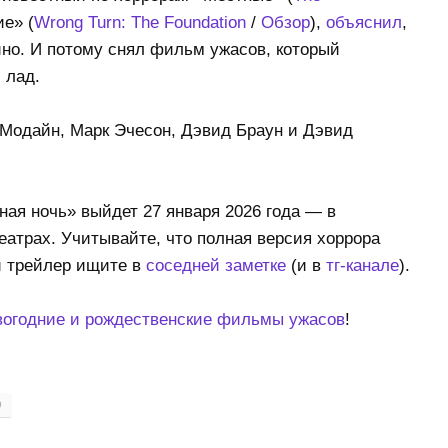
ие» (
Wrong Turn: The Foundation
/
Обзор
),
объяснил
,
йно. И потому снял фильм ужасов, который
 лад.
 Модайн, Марк Эчесон, Дэвид Браун и Дэвид
ная ночь» выйдет 27 января 2026 года — в
еатрах. Учитывайте, что полная версия хоррора
й трейлер ищите в
соседней заметке
(и в
тг-канале
).
вогодние и рождественские фильмы ужасов
!
D