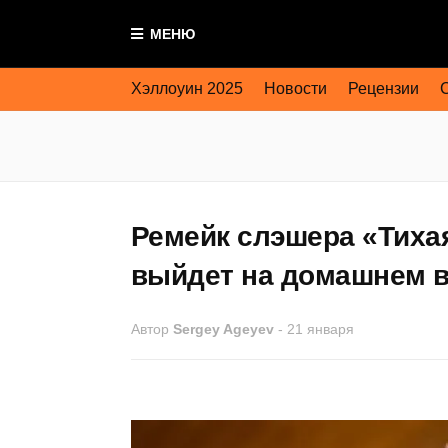
МЕНЮ
Хэллоуин 2025
Новости
Рецензии
Ремейк слэшера «Тихая
выйдет на домашнем в
Автор
Sergey Ageyev
-
21 января