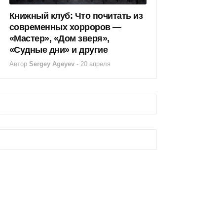
Книжный клуб: Что почитать из
современных хорроров —
«Мастер», «Дом зверя»,
«Судные дни» и другие
Автор
Sergey Ageyev
-
20 апреля