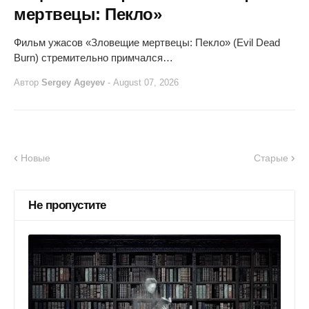
мертвецы: Пекло»
Фильм ужасов «Зловещие мертвецы: Пекло» (Evil Dead
Burn) стремительно примчался…
Автор
Sergey Ageyev
-
August 07, 2026
Новые
Старые
Не пропустите