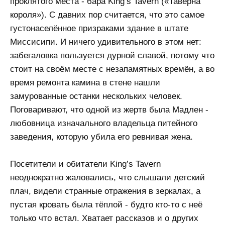
проклятого места - бара King’s Tavern («Таверна
короля»). С давних пор считается, что это самое
густонаселённое призраками здание в штате
Миссисипи. И ничего удивительного в этом нет:
забегаловка пользуется дурной славой, потому что
стоит на своём месте с незапамятных времён, а во
время ремонта камина в стене нашли
замурованные останки нескольких человек.
Поговаривают, что одной из жертв была Мадлен -
любовница изначального владельца питейного
заведения, которую убила его ревнивая жена.
Посетители и обитатели King’s Tavern
неоднократно жаловались, что слышали детский
плач, видели странные отражения в зеркалах, а
пустая кровать была тёплой - будто кто-то с неё
только что встал. Хватает рассказов и о других