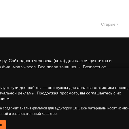
Старые
ру. Сайт одного человека (кота) для настоящих гиков и
в фильмов ужасов. Все права защищены. Возрастное
 18+.
алы представлены исключительно в развлекательных
ьзует куки для работы — они нужны для анализа статистики посещ
еских целях. Мы не пропагандируем запрещённые
туальной рекламы. Продолжая просмотр, вы соглашаетесь с их
нием.
а анализируем художественные произведения в рамках
 контекста.
та содержит анализ фильмов для аудитории 18+. Все материалы носят исклю
ный и развлекательный характер.
ен