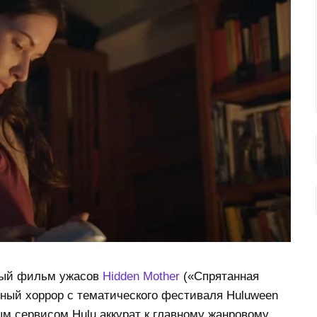
ный фильм ужасов
Hidden Mother
(«Спрятанная
тный хоррор с тематического фестиваля Huluween
ым сервисом Hulu аккурат к главному жанровому