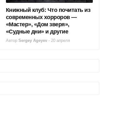
Книжный клуб: Что почитать из
современных хорроров —
«Мастер», «Дом зверя»,
«Судные дни» и другие
Автор
Sergey Ageyev
-
20 апреля