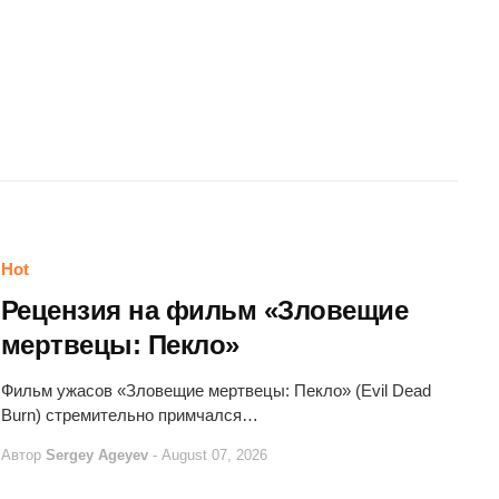
Hot
Рецензия на фильм «Зловещие
мертвецы: Пекло»
Фильм ужасов «Зловещие мертвецы: Пекло» (Evil Dead
Burn) стремительно примчался…
Автор
Sergey Ageyev
-
August 07, 2026