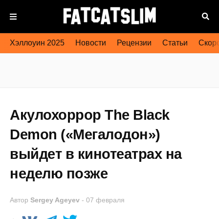
Хэллоуин 2025
Новости
Рецензии
Статьи
Скоро
Акулохоррор The Black
Demon («Мегалодон»)
выйдет в кинотеатрах на
неделю позже
Автор
Sergey Ageyev
-
07 февраля