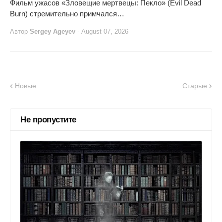
Фильм ужасов «Зловещие мертвецы: Пекло» (Evil Dead
Burn) стремительно примчался…
Автор
Sergey Ageyev
-
August 07, 2026
Новые
Старые
Не пропустите