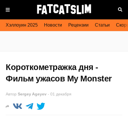
Хэллоуин 2025
Новости
Рецензии
Статьи
Скоро
Короткометражка дня -
Фильм ужасов My Monster
Автор
Sergey Ageyev
-
01 декабря