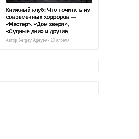
Книжный клуб: Что почитать из
современных хорроров —
«Мастер», «Дом зверя»,
«Судные дни» и другие
Автор
Sergey Ageyev
-
20 апреля