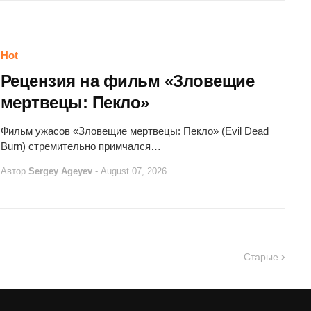
Hot
Рецензия на фильм «Зловещие
мертвецы: Пекло»
Фильм ужасов «Зловещие мертвецы: Пекло» (Evil Dead
Burn) стремительно примчался…
Автор
Sergey Ageyev
-
August 07, 2026
Старые