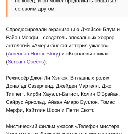
не конец, и он может продолжать общаться
со своим другом.
Спродюсировали экранизацию Джейсон Блум и
Райан Мёрфи - создатель эпохальных хоррор-
антологий «Американская история ужасов»
(
American Horror Story
) и «Королевы крика»
(
Scream Queens
).
Режиссёр Джон Ли Хэнкок. В главных ролях
Дональд Сазерленд, Джейден Мартелл, Джо
Типпетт, Кирби Хауэлл-Батист, Колин О'Брайан,
Сайрус Арнольд, Айван Амаро Буллон, Томас
Мерфи, Кэйтлин Шори и Пегги Скотт.
Мистический фильм ужасов «Телефон мистера