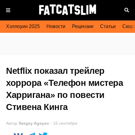
Хэллоуин 2025
Новости
Рецензии
Статьи
Скоро
Netflix показал трейлер
хоррора «Телефон мистера
Харригана» по повести
Стивена Кинга
Автор
Sergey Ageyev
-
16 сентября