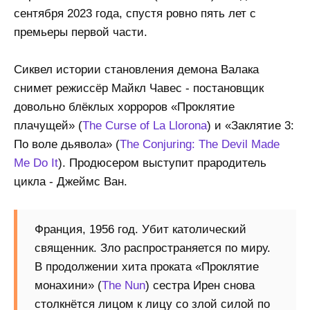
сентября 2023 года, спустя ровно пять лет с
премьеры первой части.
Сиквел истории становления демона Валака
снимет режиссёр Майкл Чавес - постановщик
довольно блёклых хорроров «Проклятие
плачущей» (
The Curse of La Llorona
) и «Заклятие 3:
По воле дьявола» (
The Conjuring: The Devil Made
Me Do It
). Продюсером выступит прародитель
цикла - Джеймс Ван.
Франция, 1956 год. Убит католический
священник. Зло распространяется по миру.
В продолжении хита проката «Проклятие
монахини» (
The Nun
) сестра Ирен снова
столкнётся лицом к лицу со злой силой по