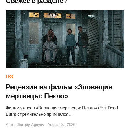
Свежее в разделе
Hot
Рецензия на фильм «Зловещие
мертвецы: Пекло»
Фильм ужасов «Зловещие мертвецы: Пекло» (Evil Dead
Burn) стремительно примчался…
Автор
Sergey Ageyev
-
August 07, 2026