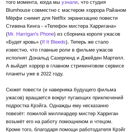
того момента, когда мы
узнали
, что студия
Blumhouse совместно с мастером хоррора Райаном
Мёрфи снимет для Netflix экранизацию повести
Стивена Кинга - «Телефон мистера Харригана»
(
Mr. Harrigan's Phone
) из сборника короля ужасов
«Будет кровь» (
If It Bleeds
). Теперь же стало
известно, что главные роли в фильме ужасов
исполнят Дональд Сазерленд и Джейден Мартелл.
А выйдет хоррор в главном стриминговом сервисе
планеты уже в 2022 году.
Сюжет повести (и наверняка будущего фильма
ужасов) вращается вокруг пугающих приключений
подростка Крэйга. Однажды ему несказанно
повезёт: пожилой миллиардер мистер Харриган
возьмёт его на работу помощником и чтецом.
Кроме того, благодаря помощи работодателя Крэйг