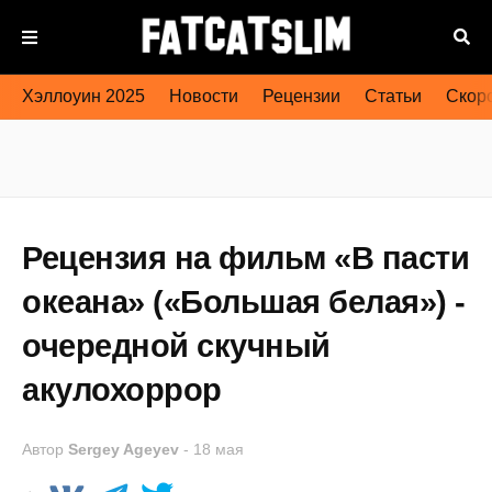
Хэллоуин 2025
Новости
Рецензии
Статьи
Скоро
Рецензия на фильм «В пасти
океана» («Большая белая») -
очередной скучный
акулохоррор
Автор
Sergey Ageyev
-
18 мая