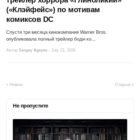
(«Клэйфейс») по мотивам
комиксов DC
Спустя три месяца кинокомпания Warner Bros.
опубликовала полный трейлер боди-хо…
Автор
Sergey Ageyev
-
July 23, 2026
Новые
Старые
Не пропустите