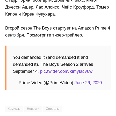
Старр, Эрин Мориарти, Доминик МакЭллигот,
Джесси Ашер, Лас Алонсо, Чейс Кроуфорд, Томер
Капон и Карен Фукухара.
Второй сезон The Boys стартует на Amazon Prime 4
сентября. Посмотрите тизер-трейлер.
You demanded it (and demanded it and
demanded it). The Boys Season 2 arrives
September 4.
pic.twitter.com/kimylacv8w
— Prime Video (@PrimeVideo)
June 26, 2020
Комиксы
Новости
Сериалы