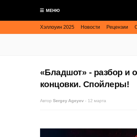
МЕНЮ
Хэллоуин 2025
Новости
Рецензии
«Бладшот» - разбор и 
концовки. Спойлеры!
Автор
Sergey Ageyev
-
12 марта