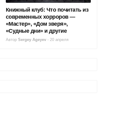
Книжный клуб: Что почитать из
современных хорроров —
«Мастер», «Дом зверя»,
«Судные дни» и другие
Автор
Sergey Ageyev
-
20 апреля