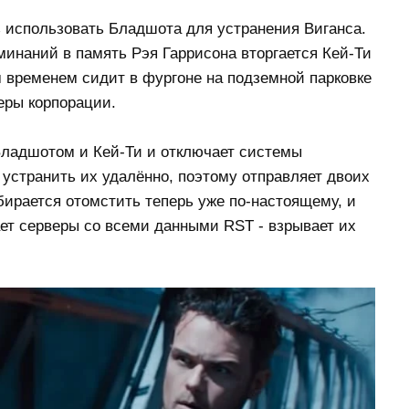
з использовать Бладшота для устранения Виганса.
минаний в память Рэя Гаррисона вторгается Кей-Ти
 временем сидит в фургоне на подземной парковке
еры корпорации.
Бладшотом и Кей-Ти и отключает системы
 устранить их удалённо, поэтому отправляет двоих
бирается отомстить теперь уже по-настоящему, и
ает серверы со всеми данными RST - взрывает их