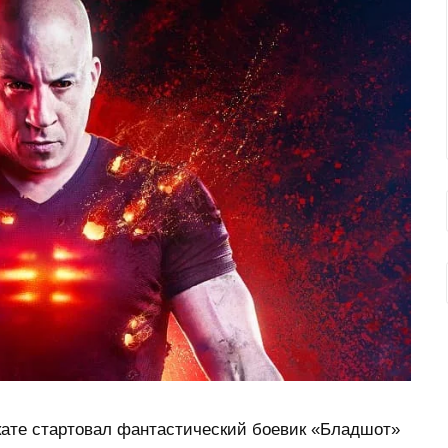
окате стартовал фантастический боевик «Бладшот»