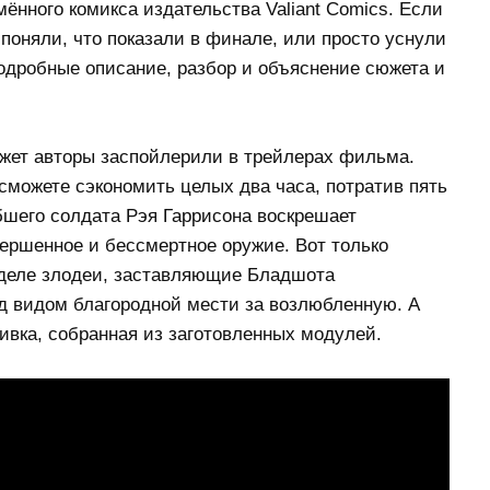
мённого комикса издательства Valiant Comics. Если
поняли, что показали в финале, или просто уснули
подробные описание, разбор и объяснение сюжета и
сюжет авторы заспойлерили в трейлерах фильма.
 сможете сэкономить целых два часа, потратив пять
ибшего солдата Рэя Гаррисона воскрешает
вершенное и бессмертное оружие. Вот только
 деле злодеи, заставляющие Бладшота
 видом благородной мести за возлюбленную. А
ивка, собранная из заготовленных модулей.