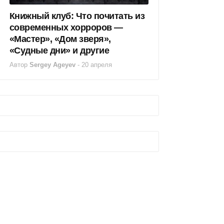
Книжный клуб: Что почитать из
современных хорроров —
«Мастер», «Дом зверя»,
«Судные дни» и другие
Автор
Sergey Ageyev
-
20 апреля