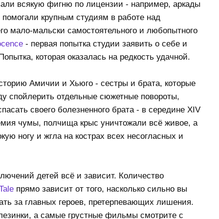
али всякую фигню по лицензии - например, аркады
 помогали крупным студиям в работе над
го мало-мальски самостоятельного и любопытного
ocence
- первая попытка студии заявить о себе и
Попытка, которая оказалась на редкость удачной.
историю Амичии и Хьюго - сестры и брата, которые
уду спойлерить отдельные сюжетные повороты,
спасать своего болезненного брата - в середине XIV
емия чумы, полчища крыс уничтожали всё живое, а
ую ногу и жгла на кострах всех несогласных и
лючений детей всё и зависит. Количество
Tale
прямо зависит от того, насколько сильно вы
ать за главных героев, претерпевающих лишения.
лезинки, а самые грустные фильмы смотрите с