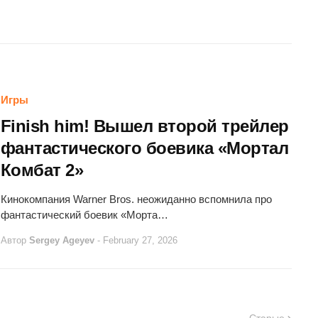
Игры
Finish him! Вышел второй трейлер
фантастического боевика «Мортал
Комбат 2»
Кинокомпания Warner Bros. неожиданно вспомнила про
фантастический боевик «Морта…
Автор
Sergey Ageyev
-
February 27, 2026