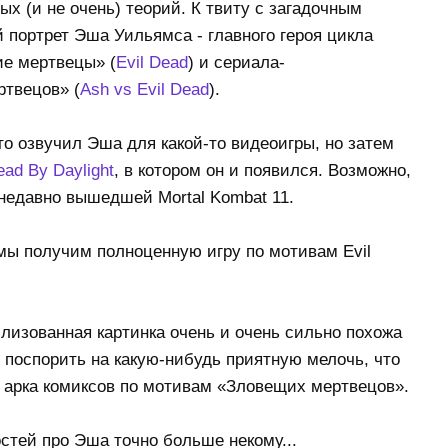
х (и не очень) теорий. К твиту с загадочным
 портрет Эша Уильямса - главного героя цикла
е мертвецы» (
Evil Dead
) и сериала-
твецов» (
Ash vs Evil Dead
).
что озвучил Эша для какой-то видеоигры, но затем
ad By Daylight
, в котором он и появился. Возможно,
 недавно вышедшей Mortal Kombat 11.
мы получим полноценную игру по мотивам Evil
лизованная картинка очень и очень сильно похожа
в поспорить на какую-нибудь приятную мелочь, что
 арка комиксов по мотивам «Зловещих мертвецов».
стей про Эша точно больше некому...