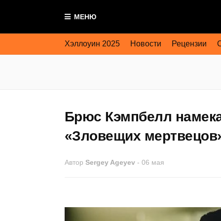
МЕНЮ
Хэллоуин 2025
Новости
Рецензии
Брюс Кэмпбелл намека
«Зловещих мертвецов
Автор
Sergey Ageyev
-
06 мая