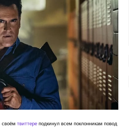
в своём
твиттере
подкинул всем поклонникам повод