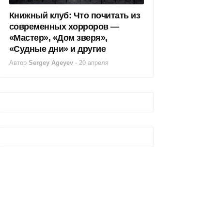
Книжный клуб: Что почитать из
современных хорроров —
«Мастер», «Дом зверя»,
«Судные дни» и другие
Автор
Sergey Ageyev
-
20 апреля