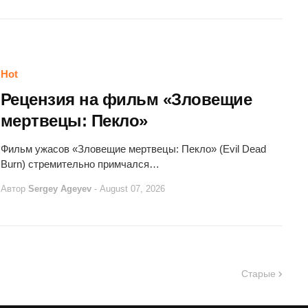
Hot
Рецензия на фильм «Зловещие
мертвецы: Пекло»
Фильм ужасов «Зловещие мертвецы: Пекло» (Evil Dead
Burn) стремительно примчался…
Автор
Sergey Ageyev
-
August 07, 2026
Старые