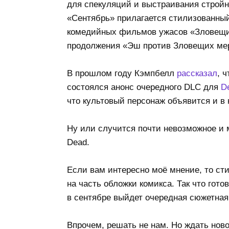
для спекуляций и выстраивания стройны
«Сентябрь» прилагается стилизованный
комедийных фильмов ужасов «Зловещи
продолжения «Эш против Зловещих мер
В прошлом году Кэмпбелл
рассказал
, 
состоялся анонс очередного DLC для
De
что культовый персонаж объявится и в
Ну или случится почти невозможное и 
Dead.
Если вам интересно моё мнение, то сти
на часть обложки комикса. Так что гото
в сентябре выйдет очередная сюжетная
Впрочем, решать не нам. Но ждать ново