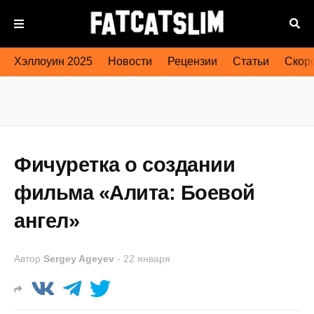
Хэллоуин 2025
Новости
Рецензии
Статьи
Скоро
Фичуретка о создании
фильма «Алита: Боевой
ангел»
Автор
Sergey Ageyev
-
22 января