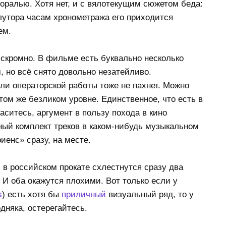
оралью. Хотя нет, и с вялотекущим сюжетом беда:
олутора часам хронометража его приходится
ем.
 скромно. В фильме есть буквально несколько
 но всё снято довольно незатейливо.
ли операторской работы тоже не пахнет. Можно
 том же безликом уровне. Единственное, что есть в
ласитесь, аргумент в пользу похода в кино
ный комплект треков в каком-нибудь музыкальном
енс» сразу, на месте.
ь в российском прокате схлестнутся сразу два
И оба окажутся плохими. Вот только если у
s
) есть хотя бы
приличный
визуальный ряд, то у
одняка, остерегайтесь.