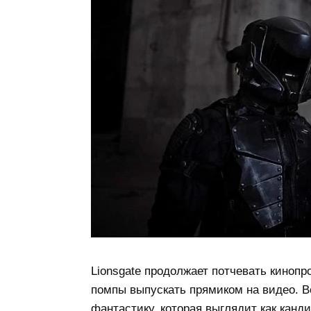
Lionsgate продолжает потчевать кинопр
помпы выпускать прямиком на видео. В
фантастику, которая выглядит как кандида