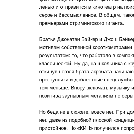
ленью и отправится в кинотеатр на пои
серое и бессмысленное. В общем, такое
премьерами стримингового гиганта.
Братья Джонатан Бэйкер и Джош Бэйкер
мотивам собственной короткометражки 
результатом: то, что работало в компа
классической. Ну да, на школьника с к
откинувшегося брата-акробата начинают
преступники и доблестные спецслужбы.
тем меньше. Впору включать музычку и
позитива заунывным метаниям по серы
Но беда не в сюжете, вовсе нет. При до
нет, даже из подобной плоской концеп
пристойное. Но «КИН» получился попро