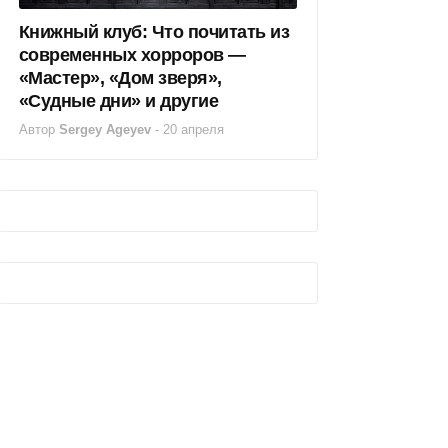
Книжный клуб: Что почитать из
современных хорроров —
«Мастер», «Дом зверя»,
«Судные дни» и другие
Автор
Sergey Ageyev
-
20 апреля