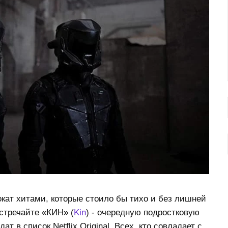
окат хитами, которые стоило бы тихо и без лишней
стречайте «КИН» (
Kin
) - очередную подростковую
т в список Netflix Original. Всех, кто совладает с