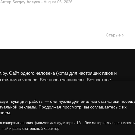
Автор
Sergey Ageyev
-
August 05, 2026
Старые
ру. Сайт одного человека (кота) для настоящих гиков и
в фильмов ужасов. Все права защищены. Возрастное
 18+.
алы представлены исключительно в развлекательных
ьзует куки для работы — они нужны для анализа статистики посещ
еских целях. Мы не пропагандируем запрещённые
туальной рекламы. Продолжая просмотр, вы соглашаетесь с их
нием.
а анализируем художественные произведения в рамках
 контекста.
та содержит анализ фильмов для аудитории 18+. Все материалы носят исклю
ный и развлекательный характер.