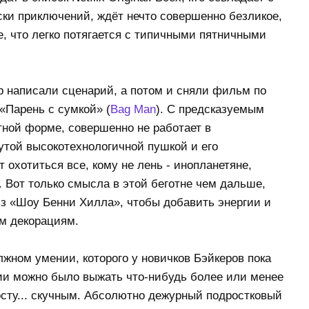
ски приключений, ждёт нечто совершенно безликое,
, что легко потягается с типичными пятничными
 написали сценарий, а потом и сняли фильм по
«Парень с сумкой» (
Bag Man
). С предсказуемым
ктной форме, совершенно не работает в
рутой высокотехнологичной пушкой и его
 охотиться все, кому не лень - инопланетяне,
 Вот только смысла в этой беготне чем дальше,
з «Шоу Бенни Хилла», чтобы добавить энергии и
м декорациям.
лжном умении, которого у новичков Бэйкеров пока
ции можно было выжать что-нибудь более или менее
сту... скучным. Абсолютно дежурный подростковый