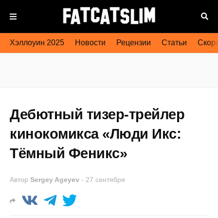
Хэллоуин 2025
Новости
Рецензии
Статьи
Скоро
Дебютный тизер-трейлер
кинокомикса «Люди Икс:
Тёмный Феникс»
Автор
Sergey Ageyev
-
27 сентября