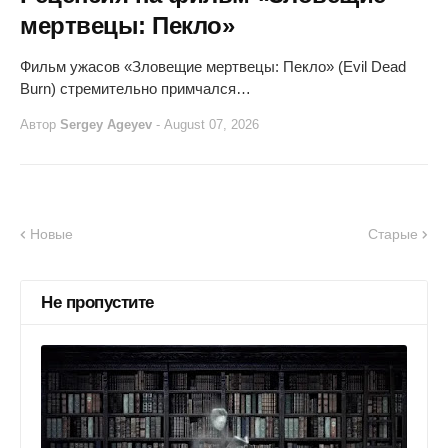
мертвецы: Пекло»
Фильм ужасов «Зловещие мертвецы: Пекло» (Evil Dead
Burn) стремительно примчался…
Автор
Sergey Ageyev
-
August 07, 2026
Новые
Старые
Не пропустите