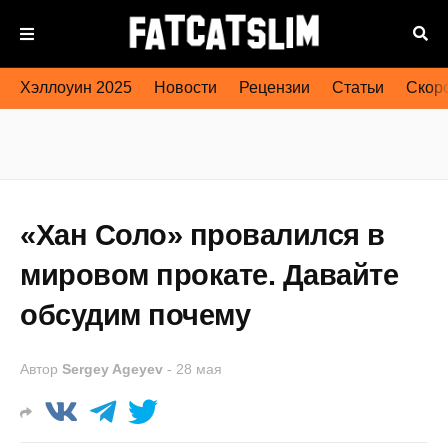
Хэллоуин 2025
Новости
Рецензии
Статьи
Скоро
«Хан Соло» провалился в
мировом прокате. Давайте
обсудим почему
Автор
Sergey Ageyev
-
28 мая