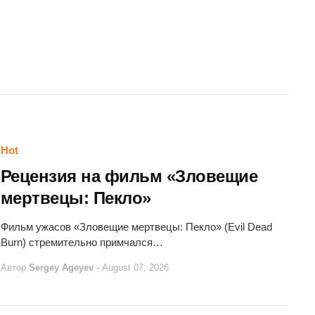
Hot
Рецензия на фильм «Зловещие
мертвецы: Пекло»
Фильм ужасов «Зловещие мертвецы: Пекло» (Evil Dead
Burn) стремительно примчался…
Автор
Sergey Ageyev
-
August 07, 2026