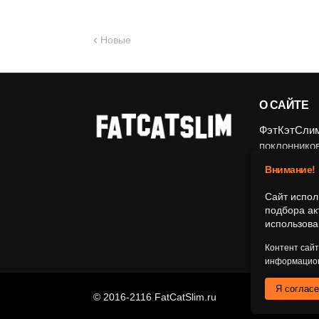
Новые
О САЙТЕ
ФэтКэтСлим.
поклоннико
ограничение
Внимание!
Все матери
Сайт испол
и аналитич
подбора ак
использова
идеологии, 
культурного
Контент сай
информацион
Я соглас
© 2016-2116 FatCatSlim.ru