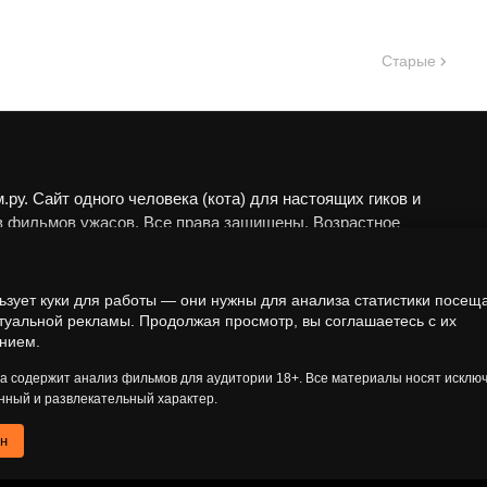
Старые
ру. Сайт одного человека (кота) для настоящих гиков и
в фильмов ужасов. Все права защищены. Возрастное
 18+.
алы представлены исключительно в развлекательных
ьзует куки для работы — они нужны для анализа статистики посещ
еских целях. Мы не пропагандируем запрещённые
туальной рекламы. Продолжая просмотр, вы соглашаетесь с их
нием.
а анализируем художественные произведения в рамках
 контекста.
та содержит анализ фильмов для аудитории 18+. Все материалы носят исклю
ный и развлекательный характер.
ен