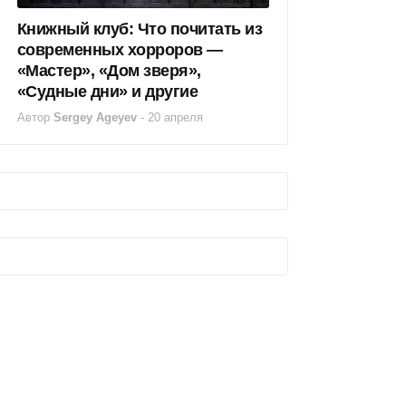
Книжный клуб: Что почитать из
современных хорроров —
«Мастер», «Дом зверя»,
«Судные дни» и другие
Автор
Sergey Ageyev
-
20 апреля