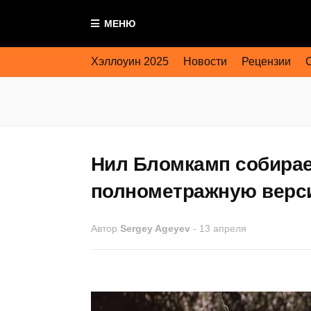
МЕНЮ
Хэллоуин 2025
Новости
Рецензии
Нил Бломкамп собирае
полнометражную верси
Автор
Sergey Ageyev
-
13 апреля