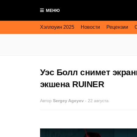
МЕНЮ
Хэллоуин 2025
Новости
Рецензии
Уэс Болл снимет экра
экшена RUINER
Автор
Sergey Ageyev
-
22 августа