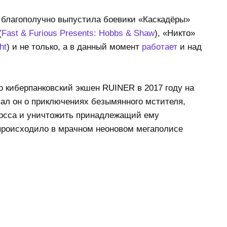
h благополучно выпустила боевики «Каскадёры»
(
Fast & Furious Presents: Hobbs & Shaw
), «Никто»
ht
) и не только, а в данный момент
работает
и над
ло киберпанковский экшен RUINER в 2017 году на
ывал он о приключениях безымянного мстителя,
Босса и уничтожить принадлежащий ему
 происходило в мрачном неоновом мегаполисе