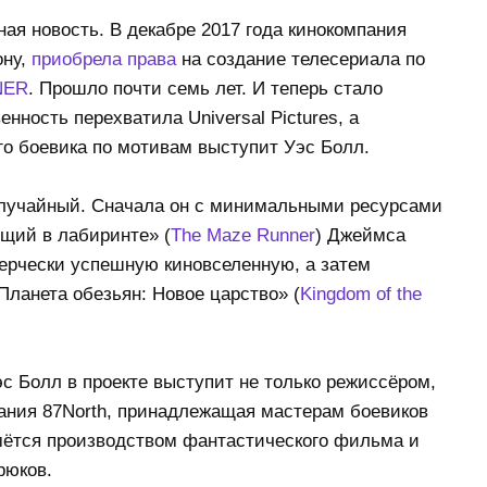
ная новость. В декабре 2017 года кинокомпания
ону,
приобрела права
на создание телесериала по
NER
. Прошло почти семь лет. И теперь стало
нность перехватила Universal Pictures, а
о боевика по мотивам выступит Уэс Болл.
 случайный. Сначала он с минимальными ресурсами
щий в лабиринте» (
The Maze Runner
) Джеймса
ерчески успешную киновселенную, а затем
ланета обезьян: Новое царство» (
Kingdom of the
с Болл в проекте выступит не только режиссёром,
пания 87North, принадлежащая мастерам боевиков
мётся производством фантастического фильма и
рюков.