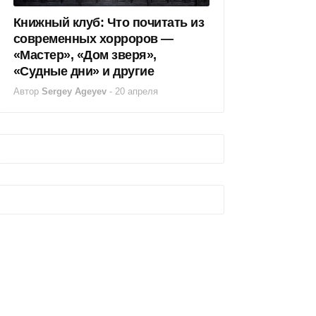
Книжный клуб: Что почитать из
современных хорроров —
«Мастер», «Дом зверя»,
«Судные дни» и другие
Автор
Sergey Ageyev
-
20 апреля