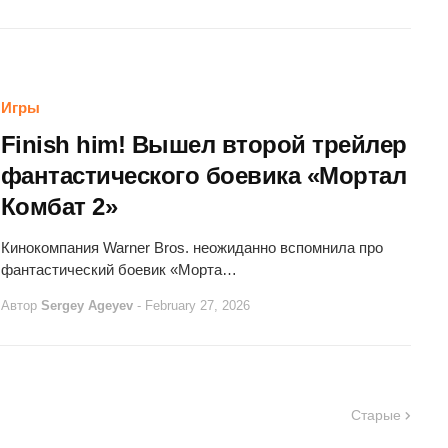
Игры
Finish him! Вышел второй трейлер
фантастического боевика «Мортал
Комбат 2»
Кинокомпания Warner Bros. неожиданно вспомнила про
фантастический боевик «Морта…
Автор
Sergey Ageyev
-
February 27, 2026
Старые