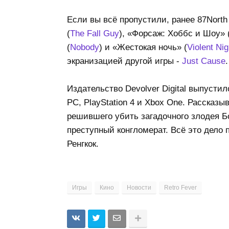
Если вы всё пропустили, ранее 87Nort
(
The Fall Guy
), «Форсаж: Хоббс и Шоу» 
(
Nobody
) и «Жестокая ночь» (
Violent Nig
экранизацией другой игры -
Just Cause
.
Издательство Devolver Digital выпусти
PC, PlayStation 4 и Xbox One. Рассказ
решившего убить загадочного злодея 
преступный конгломерат. Всё это дело
Ренгкок.
Игры
Кино
Новости
Retro Fever