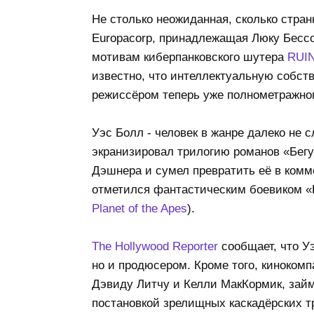
Не столько неожиданная, сколько стран
Europacorp, принадлежащая Люку Бесс
мотивам киберпанковского шутера
RUI
известно, что интеллектуальную собстве
режиссёром теперь уже полнометражног
Уэс Болл - человек в жанре далеко не
экранизировал трилогию романов «Бегу
Дэшнера и сумел превратить её в комм
отметился фантастическим боевиком «П
Planet of the Apes
).
The Hollywood Reporter
сообщает, что Уэ
но и продюсером. Кроме того, киноком
Дэвиду Литчу и Келли МакКормик, зай
постановкой зрелищных каскадёрских т