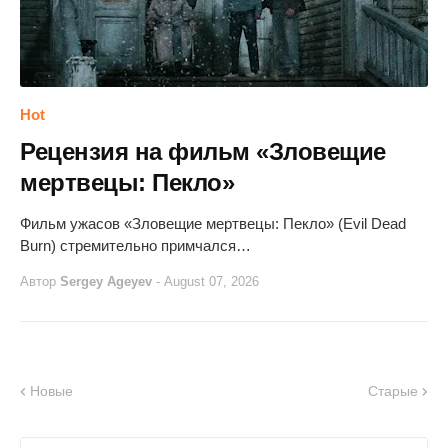
Hot
Рецензия на фильм «Зловещие
мертвецы: Пекло»
Фильм ужасов «Зловещие мертвецы: Пекло» (Evil Dead
Burn) стремительно примчался…
Автор
Sergey Ageyev
-
August 07, 2026
Новые
Старые