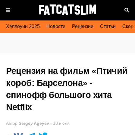
Хэллоуин 2025
Новости
Рецензии
Статьи
Скоро
Рецензия на фильм «Птичий
короб: Барселона» -
спинофф большого хита
Netflix
Автор
Sergey Ageyev
-
18 июля