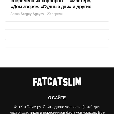
современных хорроров — «Мастер»,
«Дом зверя», «Судные дни» и другие
Автор
Sergey Ageyev
-
20 апреля
О САЙТЕ
ФэтКэтСлим.ру. Сайт одного человека (кота) для
настоящих гиков и поклонников фильмов ужасов. Все