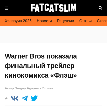
Хэллоуин 2025
Новости
Рецензии
Статьи
Скоро
Warner Bros показала
финальный трейлер
кинокомикса «Флэш»
Автор
Sergey Ageyev
-
24 мая