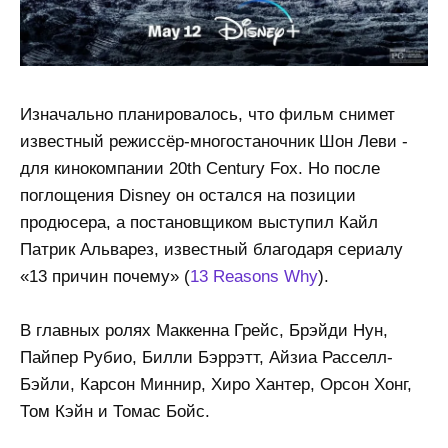
Изначально планировалось, что фильм снимет
известный режиссёр-многостаночник Шон Леви -
для кинокомпании 20th Century Fox. Но после
поглощения Disney он остался на позиции
продюсера, а постановщиком выступил Кайл
Патрик Альварез, известный благодаря сериалу
«13 причин почему» (
13 Reasons Why
).
В главных ролях Маккенна Грейс, Брэйди Нун,
Пайпер Рубио, Билли Бэррэтт, Айзиа Расселл-
Бэйли, Карсон Миннир, Хиро Хантер, Орсон Хонг,
Том Кэйн и Томас Бойс.