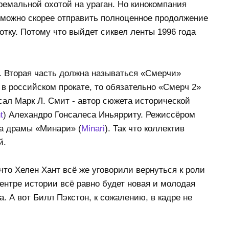
ремальной охотой на ураган. Но кинокомпания
к можно скорее отправить полноценное продолжение
ботку. Потому что выйдет сиквел ленты 1996 года
. Вторая часть должна называться «Смерчи»
т в российском прокате, то обязательно «Смерч 2»
сал Марк Л. Смит - автор сюжета исторической
t
) Алехандро Гонсалеса Иньярриту. Режиссёром
а драмы «Минари» (
Minari
). Так что коллектив
й.
что Хелен Хант всё же уговорили вернуться к роли
ентре истории всё равно будет новая и молодая
а. А вот Билл Пэкстон, к сожалению, в кадре не