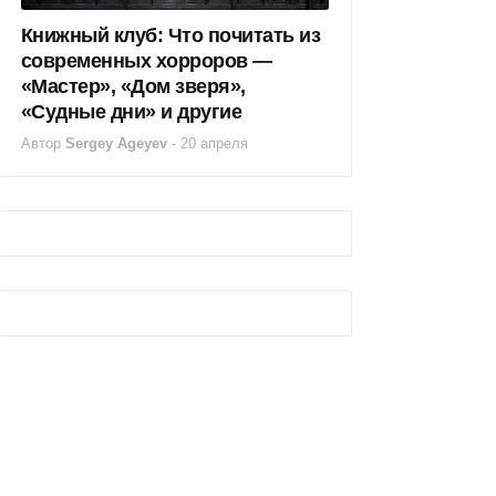
Книжный клуб: Что почитать из
современных хорроров —
«Мастер», «Дом зверя»,
«Судные дни» и другие
Автор
Sergey Ageyev
-
20 апреля