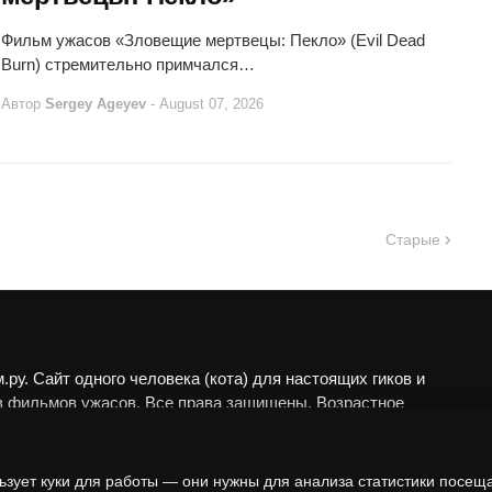
Фильм ужасов «Зловещие мертвецы: Пекло» (Evil Dead
Burn) стремительно примчался…
Автор
Sergey Ageyev
-
August 07, 2026
Старые
ру. Сайт одного человека (кота) для настоящих гиков и
в фильмов ужасов. Все права защищены. Возрастное
 18+.
алы представлены исключительно в развлекательных
ьзует куки для работы — они нужны для анализа статистики посещ