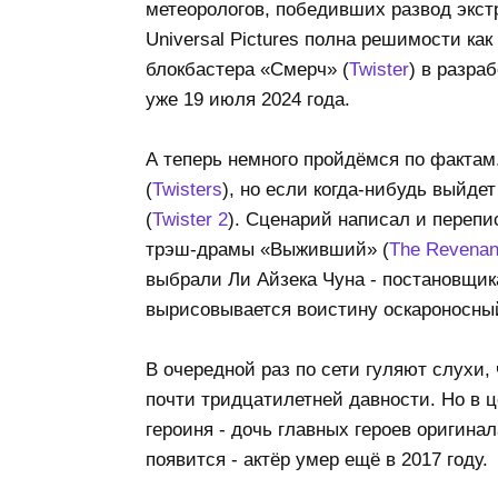
метеорологов, победивших развод экст
Universal Pictures полна решимости ка
блокбастера «Смерч» (
Twister
) в разра
уже 19 июля 2024 года.
А теперь немного пройдёмся по фактам
(
Twisters
), но если когда-нибудь выйде
(
Twister 2
). Сценарий написал и перепи
трэш-драмы «Выживший» (
The Revenan
выбрали Ли Айзека Чуна - постановщик
вырисовывается воистину оскароносны
В очередной раз по сети гуляют слухи, 
почти тридцатилетней давности. Но в ц
героиня - дочь главных героев оригинал
появится - актёр умер ещё в 2017 году.