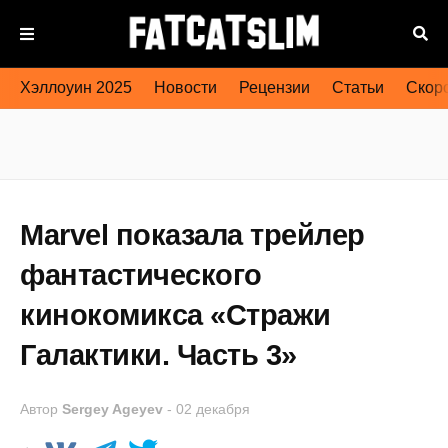
Хэллоуин 2025
Новости
Рецензии
Статьи
Скоро
Marvel показала трейлер
фантастического
кинокомикса «Стражи
Галактики. Часть 3»
Автор
Sergey Ageyev
-
02 декабря