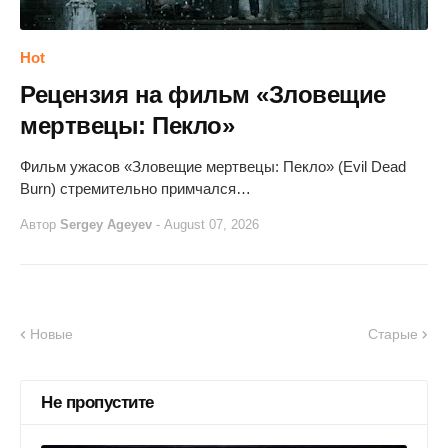
Hot
Рецензия на фильм «Зловещие
мертвецы: Пекло»
Фильм ужасов «Зловещие мертвецы: Пекло» (Evil Dead
Burn) стремительно примчался…
Автор
Sergey Ageyev
-
August 07, 2026
Новые
Старые
Не пропустите