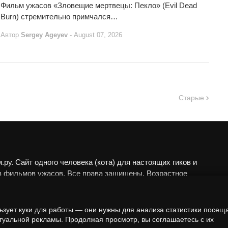
Фильм ужасов «Зловещие мертвецы: Пекло» (Evil Dead
Burn) стремительно примчался…
Автор
Sergey Ageyev
-
August 07, 2026
Старые
ру. Сайт одного человека (кота) для настоящих гиков и
в фильмов ужасов. Все права защищены. Возрастное
 18+.
алы представлены исключительно в развлекательных
ьзует куки для работы — они нужны для анализа статистики посещ
еских целях. Мы не пропагандируем запрещённые
туальной рекламы. Продолжая просмотр, вы соглашаетесь с их