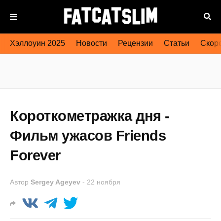
Хэллоуин 2025
Новости
Рецензии
Статьи
Скоро
Короткометражка дня -
Фильм ужасов Friends
Forever
Автор
Sergey Ageyev
-
22 ноября