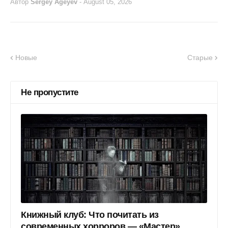
Автор
Sergey Ageyev
-
August 05, 2026
Новые
Старые
Не пропустите
Книжный клуб: Что почитать из
современных хорроров — «Мастер»,