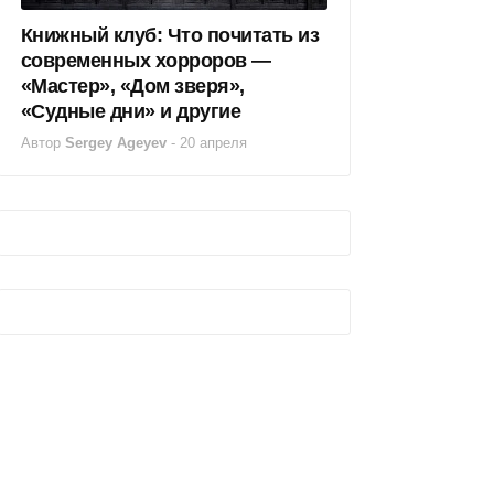
Книжный клуб: Что почитать из
современных хорроров —
«Мастер», «Дом зверя»,
«Судные дни» и другие
Автор
Sergey Ageyev
-
20 апреля