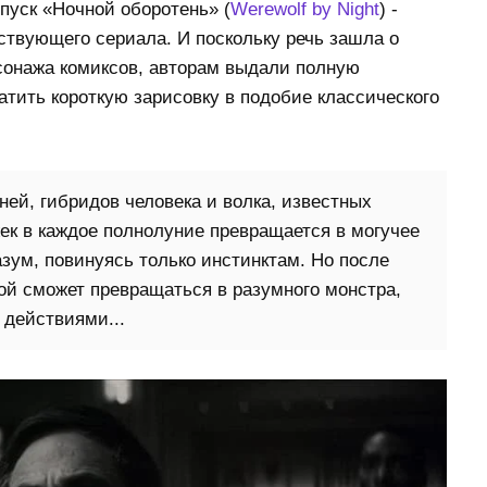
пуск «Ночной оборотень» (
Werewolf by Night
) -
твующего сериала. И поскольку речь зашла о
сонажа комиксов, авторам выдали полную
атить короткую зарисовку в подобие классического
ней, гибридов человека и волка, известных
ек в каждое полнолуние превращается в могучее
азум, повинуясь только инстинктам. Но после
ой сможет превращаться в разумного монстра,
 действиями...