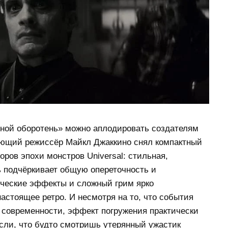
чной оборотень» можно аплодировать создателям
ающий режиссёр Майкл Джаккино снял компактный
ров эпохи монстров Universal: стильная,
ь подчёркивает общую опереточность и
ические эффекты и сложный грим ярко
астоящее ретро. И несмотря на то, что события
современности, эффект погружения практически
сли, что будто смотришь утерянный ужастик