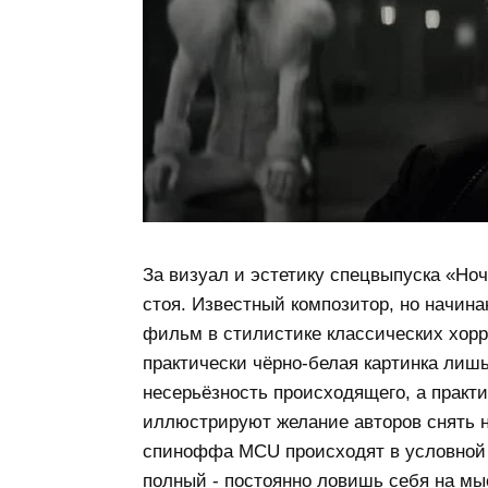
За визуал и эстетику спецвыпуска «Но
стоя. Известный композитор, но начин
фильм в стилистике классических хорро
практически чёрно-белая картинка лиш
несерьёзность происходящего, а практ
иллюстрируют желание авторов снять н
спиноффа MCU происходят в условной 
полный - постоянно ловишь себя на мы