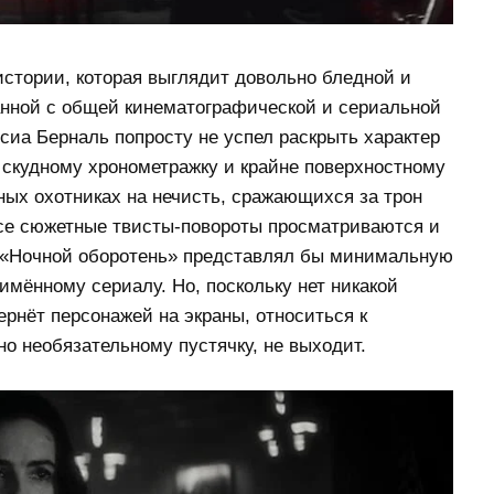
 истории, которая выглядит довольно бледной и
занной с общей кинематографической и сериальной
рсиа Берналь попросту не успел раскрыть характер
о скудному хронометражку и крайне поверхностному
ных охотниках на нечисть, сражающихся за трон
все сюжетные твисты-повороты просматриваются и
, «Ночной оборотень» представлял бы минимальную
имённому сериалу. Но, поскольку нет никакой
ернёт персонажей на экраны, относиться к
но необязательному пустячку, не выходит.