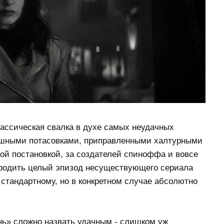
классическая свалка в духе самых неудачных
шными потасовками, приправленными халтурными
й постановкой, за создателей спиноффа и вовсе
городить целый эпизод несуществующего сериала
к стандартному, но в конкретном случае абсолютно
нь» сложно назвать удачным - слишком уж