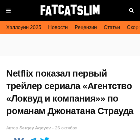
Хэллоуин 2025
Новости
Рецензии
Статьи
Скоро
Netflix показал первый
трейлер сериала «Агентство
«Локвуд и компания»» по
романам Джонатана Страуда
Автор
Sergey Ageyev
-
26 октября