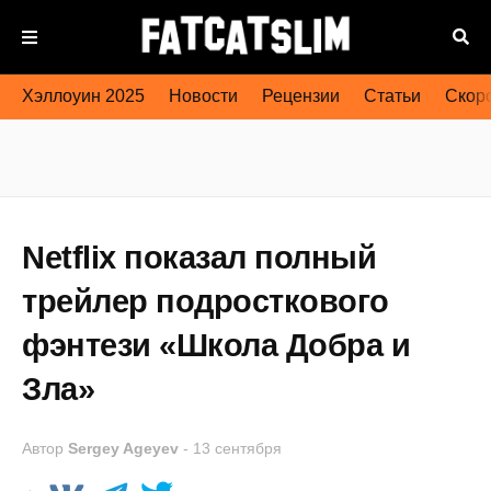
Хэллоуин 2025
Новости
Рецензии
Статьи
Скоро
Netflix показал полный
трейлер подросткового
фэнтези «Школа Добра и
Зла»
Автор
Sergey Ageyev
-
13 сентября