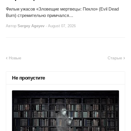
Фильм ужасов «Зловещие мертвецы: Пекло» (Evil Dead
Burn) стремительно примчался…
Автор
Sergey Ageyev
-
August 07, 2026
Новые
Старые
Не пропустите