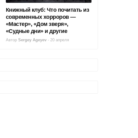
Книжный клуб: Что почитать из
современных хорроров —
«Мастер», «Дом зверя»,
«Судные дни» и другие
Автор
Sergey Ageyev
-
20 апреля