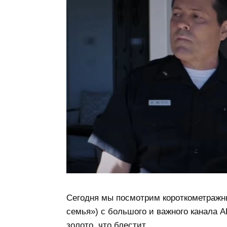
Сегодня мы посмотрим короткометраж
семья») с большого и важного канала A
золото, что блестит.