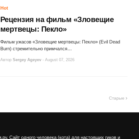
Hot
Рецензия на фильм «Зловещие
мертвецы: Пекло»
Фильм ужасов «Зловещие мертвецы: Пекло» (Evil Dead
Burn) стремительно примчался…
Автор
Sergey Ageyev
-
August 07, 2026
Старые
ру. Сайт одного человека (кота) для настоящих гиков и