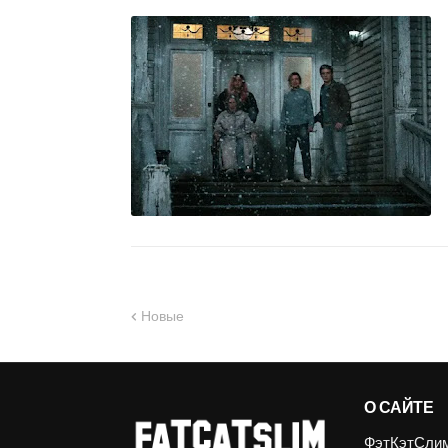
Новые
О САЙТЕ
ФэтКэтСлим.