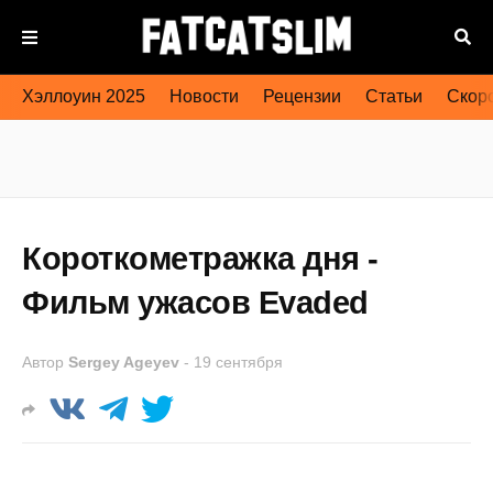
Хэллоуин 2025
Новости
Рецензии
Статьи
Скоро
Короткометражка дня -
Фильм ужасов Evaded
Автор
Sergey Ageyev
-
19 сентября