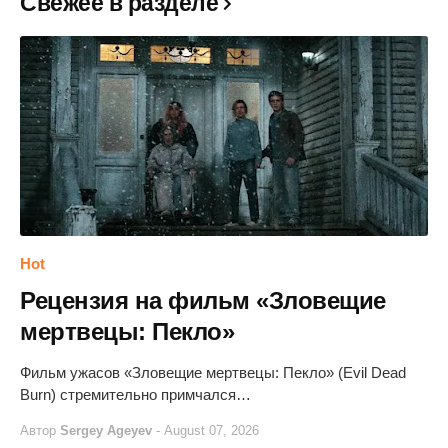
Свежее в разделе
Hot
Рецензия на фильм «Зловещие
мертвецы: Пекло»
Фильм ужасов «Зловещие мертвецы: Пекло» (Evil Dead
Burn) стремительно примчался…
Автор
Sergey Ageyev
-
August 07, 2026