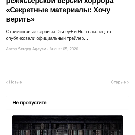
режиссёрской версии хоррора
«Секретные материалы: Хочу
верить»
Стриминговые сервисы Disney+ и Hulu наконец-то
опубликовали официальный трейлер…
Автор
Sergey Ageyev
-
August 05, 2026
Новые
Старые
Не пропустите