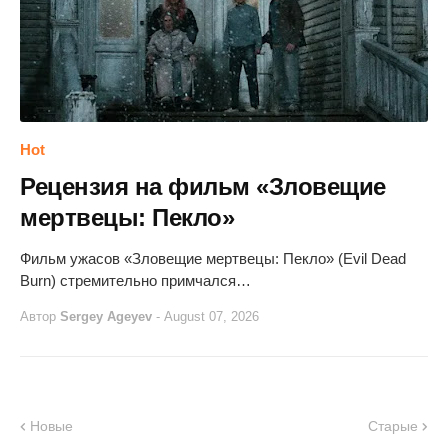
Hot
Рецензия на фильм «Зловещие
мертвецы: Пекло»
Фильм ужасов «Зловещие мертвецы: Пекло» (Evil Dead
Burn) стремительно примчался…
Автор
Sergey Ageyev
-
August 07, 2026
Новые
Старые