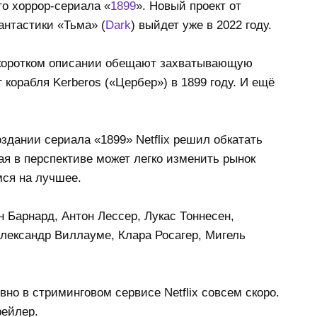
о хоррор-сериала «
1899
». Новый проект от
нтастики «Тьма» (
Dark
) выйдет уже в 2022 году.
В коротком описании обещают захватывающую
 корабля Kerberos («Цербер») в 1899 году. И ещё
оздании сериала «1899» Netflix решил обкатать
ая в перспективе может легко изменить рынок
мся на лучшее.
 Барнард, Антон Лессер, Лукас Тоннесен,
лександр Виллауме, Клара Росагер, Мигель
но в стриминговом сервисе Netflix совсем скоро.
ейлер.