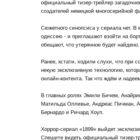
официальный тизер-трейлер загадочног
создателей немецкой многосерийной фа
Сюжетного синопсиса у сериала нет. 
одиссею - и приглашают взойти на борт
обещают, что утерянное будет найдено.
Ранее, кстати, ходили слухи, что при с
некую эксклюзивную технологию, котор
онлайн-контента. Так что ждём и надее
В главных ролях Эмили Бичем, Анайрин
Матильда Олливье, Андреас Пичман, А
Бернардо и Ричард Хоуп.
Хоррор-сериал «1899» выйдет эксклюзив
Спешите видеть официальный тизер-тр