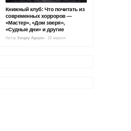
Книжный клуб: Что почитать из
современных хорроров —
«Мастер», «Дом зверя»,
«Судные дни» и другие
Автор
Sergey Ageyev
-
20 апреля