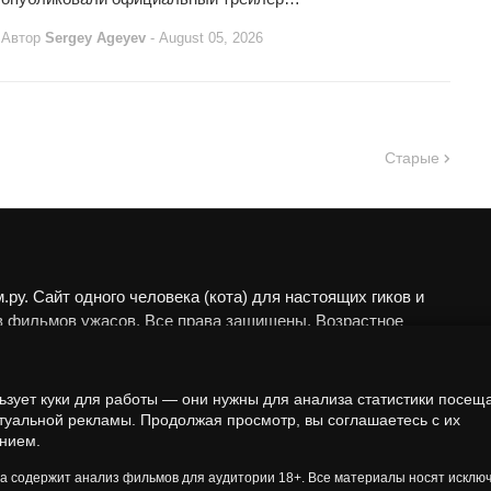
Автор
Sergey Ageyev
-
August 05, 2026
Старые
ру. Сайт одного человека (кота) для настоящих гиков и
в фильмов ужасов. Все права защищены. Возрастное
 18+.
алы представлены исключительно в развлекательных
ьзует куки для работы — они нужны для анализа статистики посещ
еских целях. Мы не пропагандируем запрещённые
туальной рекламы. Продолжая просмотр, вы соглашаетесь с их
нием.
а анализируем художественные произведения в рамках
 контекста.
та содержит анализ фильмов для аудитории 18+. Все материалы носят исклю