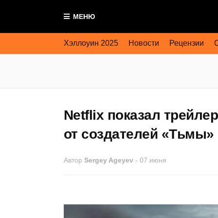
МЕНЮ
Хэллоуин 2025
Новости
Рецензии
Netflix показал трейле
от создателей «Тьмы»
Автор
Sergey Ageyev
-
07 июня