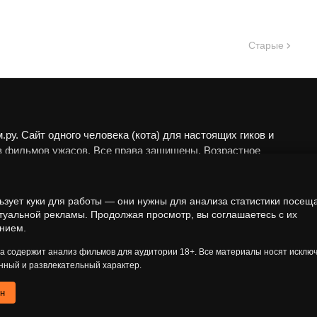
Старые
ру. Сайт одного человека (кота) для настоящих гиков и
в фильмов ужасов. Все права защищены. Возрастное
 18+.
алы представлены исключительно в развлекательных
ьзует куки для работы — они нужны для анализа статистики посещ
еских целях. Мы не пропагандируем запрещённые
туальной рекламы. Продолжая просмотр, вы соглашаетесь с их
а анализируем художественные произведения в рамках
нием.
 контекста.
та содержит анализ фильмов для аудитории 18+. Все материалы носят исклю
ный и развлекательный характер.
ен