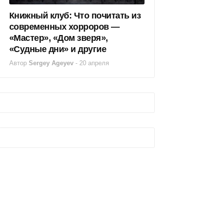
Книжный клуб: Что почитать из
современных хорроров —
«Мастер», «Дом зверя»,
«Судные дни» и другие
Автор
Sergey Ageyev
-
20 апреля