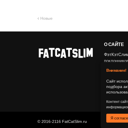
Новые
О САЙТЕ
ФэтКэтСлим.
поклоннико
ограничение
Внимание!
Все матери
Сайт испол
и аналитич
подбора ак
идеологии, 
использова
культурного
Контент сай
информацион
Я соглас
© 2016-2116 FatCatSlim.ru