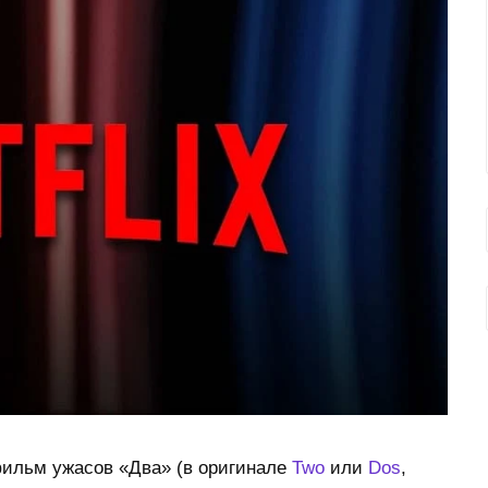
 фильм ужасов «Два» (в оригинале
Two
или
Dos
,