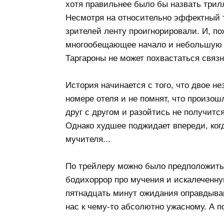
хотя правильнее было бы назвать трилл
Несмотря на относительно эффектный т
зрителей ленту проигнорировали. И, п
многообещающее начало и небольшую 
Таргароны не может похвастаться связ
История начинается с того, что двое не
номере отеля и не помнят, что произош
друг с другом и разойтись не получитс
Однако худшее поджидает впереди, когд
мучителя...
По трейлеру можно было предположить,
бодихоррор про мучения и искалеченную
пятнадцать минут ожидания оправдываю
нас к чему-то абсолютно ужасному. А п