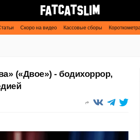
Статьи
Скоро на видео
Кассовые сборы
Короткометр
а» («Двое») - бодихоррор,
едией