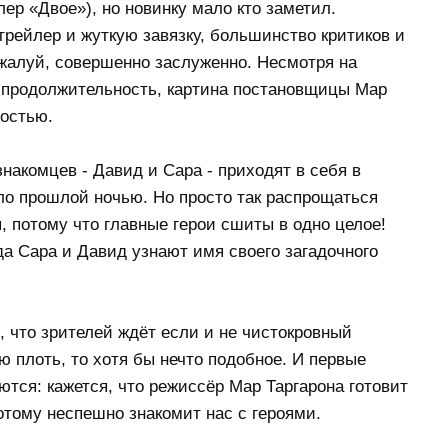
ер «Двое»), но новинку мало кто заметил.
рейлер и жуткую завязку, большинство критиков и
ожалуй, совершенно заслуженно. Несмотря на
продолжительность, картина постановщицы Мар
ностью.
знакомцев - Давид и Сара - приходят в себя в
ло прошлой ночью. Но просто так распрощаться
я, потому что главные герои сшиты в одно целое!
а Сара и Давид узнают имя своего загадочного
 что зрителей ждёт если и не чистокровный
 плоть, то хотя бы нечто подобное. И первые
тся: кажется, что режиссёр Мар Таргарона готовит
отому неспешно знакомит нас с героями.