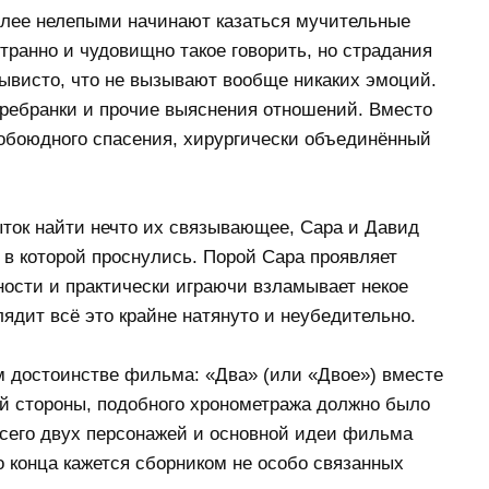
олее нелепыми начинают казаться мучительные
ранно и чудовищно такое говорить, но страдания
ывисто, что не вызывают вообще никаких эмоций.
еребранки и прочие выяснения отношений. Вместо
обоюдного спасения, хирургически объединённый
ыток найти нечто их связывающее, Сара и Давид
, в которой проснулись. Порой Сара проявляет
ости и практически играючи взламывает некое
лядит всё это крайне натянуто и неубедительно.
м достоинстве фильма: «Два» (или «Двое») вместе
ой стороны, подобного хронометража должно было
всего двух персонажей и основной идеи фильма
до конца кажется сборником не особо связанных