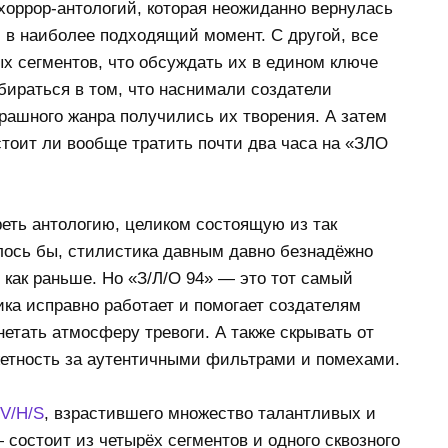
хоррор-антологий, которая неожиданно вернулась
 в наиболее подходящий момент. С другой, все
ых сегментов, что обсуждать их в едином ключе
бираться в том, что наснимали создатели
рашного жанра получились их творения. А затем
стоит ли вообще тратить почти два часа на «ЗЛО
реть антологию, целиком состоящую из так
лось бы, стилистика давным давно безнадёжно
 как раньше. Но «З/Л/О 94» — это тот самый
ика исправно работает и помогает создателям
етать атмосферу тревоги. А также скрывать от
етность за аутентичными фильтрами и помехами.
V/H/S
, взрастившего множество талантливых и
состоит из четырёх сегментов и одного сквозного