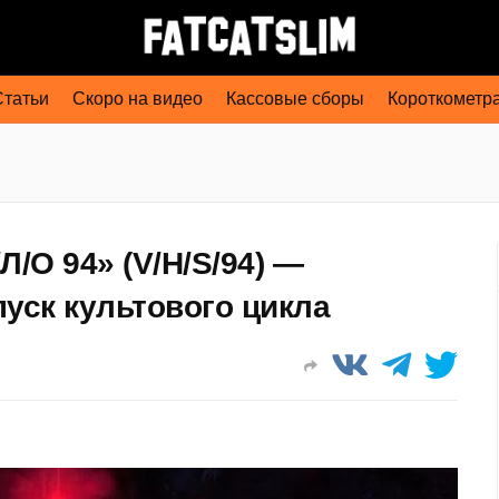
Статьи
Скоро на видео
Кассовые сборы
Короткометр
/О 94» (V/H/S/94) —
уск культового цикла