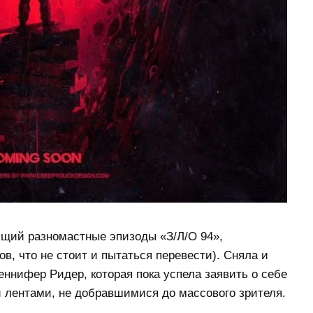
ющий разномастные эпизоды «З/Л/О 94»,
лов, что не стоит и пытаться перевести). Сняла и
ннифер Ридер, которая пока успела заявить о себе
и лентами, не добравшимися до массового зрителя.