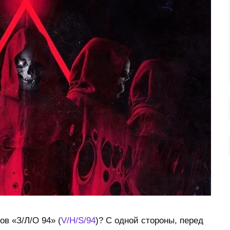
в «З/Л/О 94» (
V/H/S/94
)? С одной стороны, перед