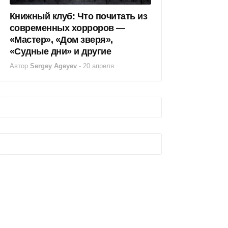
Книжный клуб: Что почитать из
современных хорроров —
«Мастер», «Дом зверя»,
«Судные дни» и другие
Автор
Sergey Ageyev
-
20 апреля