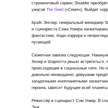
стриминговый сервис Shudder приобрё
ужасов
The Seed
(«Семя»). Выйдет хорр
Крэйг Энглер, генеральный менеджер S
и сценариста Сэма Уокера захватывающ
фантастики, боди-хоррора и непрогляд
пугающей.
Сюжетная завязка следующая. Накануне
Хизер и Шарлотта решат встретиться, 
происходящее в социальные сети. Но о
довольно неожиданно: девушкам придёт
загадочными инопланетными захватчика
героинь зависит будущее всей планеты 
Режиссёр и сценарист Сэм Уокер. В гл
Эдж.