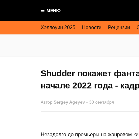
МЕНЮ
Хэллоуин 2025
Новости
Рецензии
Shudder покажет фанта
начале 2022 года - кад
Автор
Sergey Ageyev
-
30 сентября
Незадолго до премьеры на жанровом ки