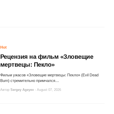
Hot
Рецензия на фильм «Зловещие
мертвецы: Пекло»
Фильм ужасов «Зловещие мертвецы: Пекло» (Evil Dead
Burn) стремительно примчался…
Автор
Sergey Ageyev
-
August 07, 2026