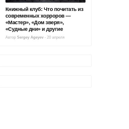
Книжный клуб: Что почитать из
современных хорроров —
«Мастер», «Дом зверя»,
«Судные дни» и другие
Автор
Sergey Ageyev
-
20 апреля