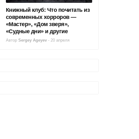
Книжный клуб: Что почитать из
современных хорроров —
«Мастер», «Дом зверя»,
«Судные дни» и другие
Автор
Sergey Ageyev
-
20 апреля