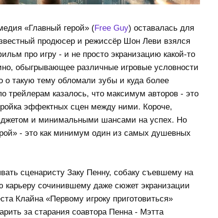
едия «Главный герой» (
Free Guy
) оставалась для
известный продюсер и режиссёр Шон Леви взялся
льм про игру - и не просто экранизацию какой-то
кино, обыгрывающее различные игровые условности
о о такую тему обломали зубы и куда более
о трейлерам казалось, что максимум авторов - это
-тройка эффектных сцен между ними. Короче,
юджетом и минимальными шансами на успех. Но
ерой» - это как минимум один из самых душевных
вать сценаристу Заку Пенну, собаку съевшему на
ую карьеру сочинившему даже сюжет экранизации
неста Клайна «Первому игроку приготовиться»
дарить за старания соавтора Пенна - Мэтта