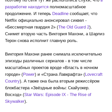
поэтому по сети тут же расползлись слухи, что
в
разработке находится
полномасштабное
продолжение. И теперь
Deadline
сообщает, что
Netflix официально анонсировал сиквел -
«Бессмертная гвардия 2» (
The Old Guard 2
).
Снимет вторую часть Виктория Махони, а Шарлиз
Терон снова исполнит главную роль.
Виктория Махони ранее снимала исключительно
эпизоды различных сериалов - в том числе
масштабных проектов вроде «Власть в ночном
городе» (
Power
) и «Страна Лавкрафта» (
Lovecraft
Country
). А также она была вторым режиссёром
блокбастера «Звёздные войны: Скайуокер.
Восход» (
Star Wars: Episode IX - The Rise of
Skywalker
).