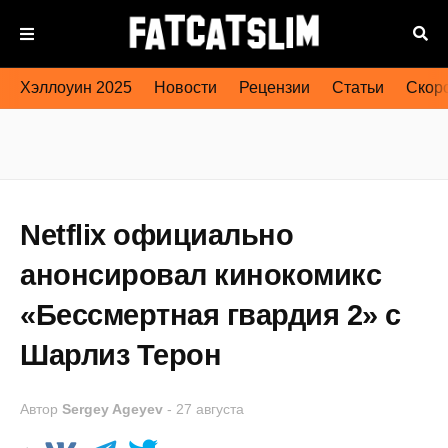
Хэллоуин 2025
Новости
Рецензии
Статьи
Скоро
Netflix официально
анонсировал кинокомикс
«Бессмертная гвардия 2» с
Шарлиз Терон
Автор
Sergey Ageyev
-
27 августа