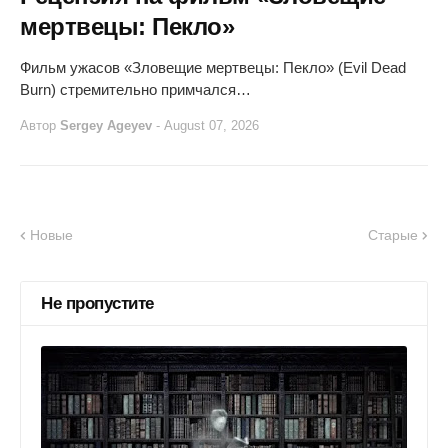
мертвецы: Пекло»
Фильм ужасов «Зловещие мертвецы: Пекло» (Evil Dead
Burn) стремительно примчался…
Автор
Sergey Ageyev
-
August 07, 2026
Новые
Старые
Не пропустите