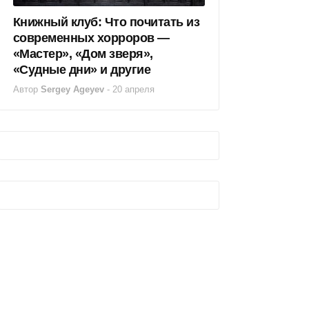
Книжный клуб: Что почитать из
современных хорроров —
«Мастер», «Дом зверя»,
«Судные дни» и другие
Автор
Sergey Ageyev
-
20 апреля