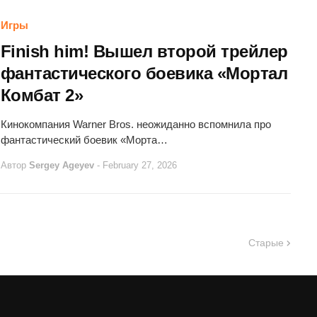
Игры
Finish him! Вышел второй трейлер
фантастического боевика «Мортал
Комбат 2»
Кинокомпания Warner Bros. неожиданно вспомнила про
фантастический боевик «Морта…
Автор
Sergey Ageyev
-
February 27, 2026
Старые