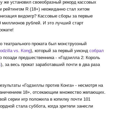
зу же установил своеобразный рекорд кассовых
 рейтингом R (18+) неожиданно стал хитом
ранизация видоигр? Кассовые сборы за первые
 миллионов рублей. И это лучший старт
рокате!
 театрального проката был монструозный
odzilla vs. Kong
), который за первый уикэнд
собрал
о позади предшественника - «Годзилла 2: Король
s
), за весь прокат заработавший почти в два раза
езультаты «Годзиллы против Конга» - несмотря на
граничением 18+, отсекающим множество желающих.
ой серии игр положила в копилку почти 101
ордной стала суббота, когда зрители занесли