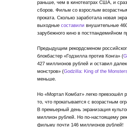
раньше, чем в кинотеатрах США, и сра
сборов. Фильм со взрослым возрастным
проката. Сколько заработала новая эк
выходные
составили
внушительные 460
зарубежного кино в постпандемийном п
Предыдущим рекордсменом российского
блокбастер «Годзилла против Конга» (
G
427 миллионов рублей и оставил далек
монстров» (
Godzilla: King of the Monster
меньше.
Но «Мортал Комбат» легко превзошёл р
то, что прокатывается с возрастным о
В премьерный день экранизация культов
миллион рублей. Но по-настоящему рек
фильму почти 146 миллионов рублей!