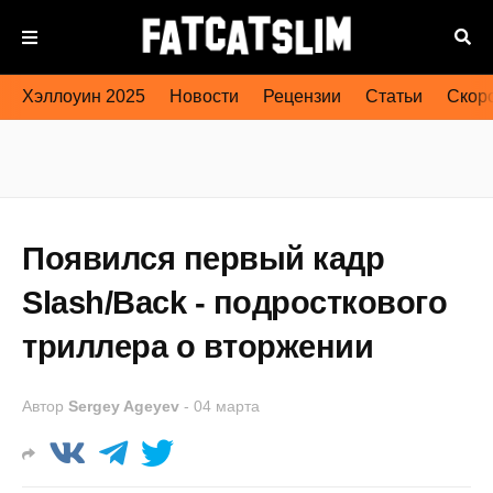
Хэллоуин 2025
Новости
Рецензии
Статьи
Скоро
Появился первый кадр
Slash/Back - подросткового
триллера о вторжении
Автор
Sergey Ageyev
-
04 марта