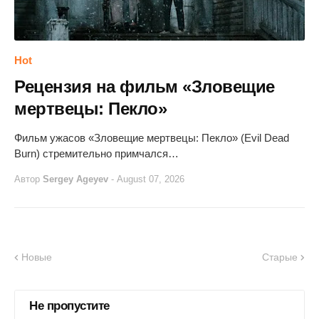
Hot
Рецензия на фильм «Зловещие
мертвецы: Пекло»
Фильм ужасов «Зловещие мертвецы: Пекло» (Evil Dead
Burn) стремительно примчался…
Автор
Sergey Ageyev
-
August 07, 2026
Новые
Старые
Не пропустите