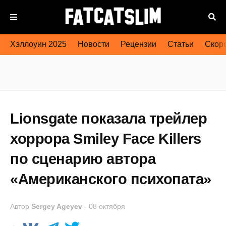
Хэллоуин 2025
Новости
Рецензии
Статьи
Скоро
Lionsgate показала трейлер
хоррора Smiley Face Killers
по сценарию автора
«Американского психопата»
Автор
Sergey Ageyev
-
08 октября